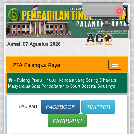
Jumat, 07 Agustus 2026
PTA Palangka Raya
MENU
»
Pulang Pisau
» 1086. Kendala yang Sering Dihadapi
Masyarakat Saat Pendaftaran e-Court Beserta Solusinya
FACEBOOK
TWITTER
BAGIKAN :
WHATSAPP