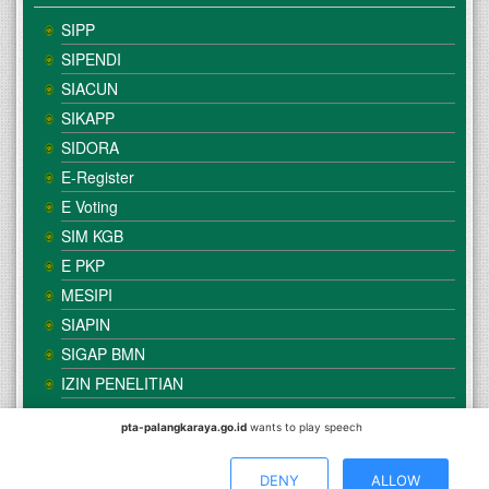
SIPP
SIPENDI
SIACUN
SIKAPP
SIDORA
E-Register
E Voting
SIM KGB
E PKP
MESIPI
SIAPIN
SIGAP BMN
IZIN PENELITIAN
pta-palangkaraya.go.id
wants to play speech
© Copyright
Mahkamah Agung
| Satker
Pengadilan Tinggi
Agama Palangka Raya
DENY
ALLOW
Direkomendasikan Menggunakan Browser :
Mozilla Firefox
/