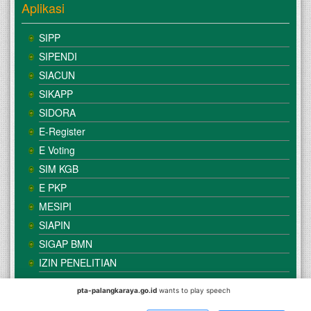
Aplikasi
SIPP
SIPENDI
SIACUN
SIKAPP
SIDORA
E-Register
E Voting
SIM KGB
E PKP
MESIPI
SIAPIN
SIGAP BMN
IZIN PENELITIAN
pta-palangkaraya.go.id
wants to play speech
© Copyright
Mahkamah Agung
| Satker
Pengadilan Tinggi