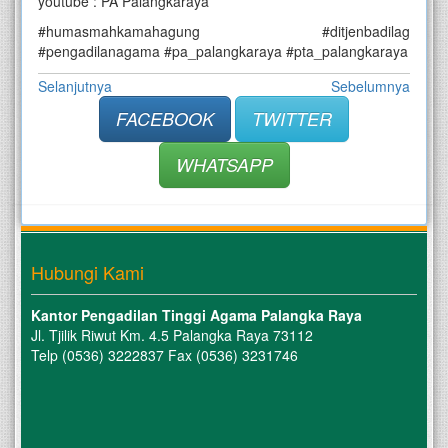
youtube : PA Palangkaraya
#humasmahkamahagung #ditjenbadilag
#pengadilanagama #pa_palangkaraya #pta_palangkaraya
Selanjutnya
Sebelumnya
FACEBOOK
TWITTER
WHATSAPP
Hubungi Kami
Kantor Pengadilan Tinggi Agama Palangka Raya
Jl. Tjilik Riwut Km. 4.5 Palangka Raya 73112
Telp (0536) 3222837 Fax (0536) 3231746