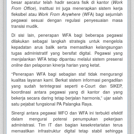
besar aparatur telah hadir secara fisik di kantor (
Work
From Office
), institusi ini juga menerapkan sistem kerja
fleksibel atau
Work From Anywhere
(WFA) bagi sejumlah
pegawai sesuai dengan regulasi penyesuaian masa
transisi mudik.
Di sisi lain, penerapan WFA bagi beberapa pegawai
dilakukan sebagai langkah strategis untuk mengelola
kepadatan arus balik serta memastikan kelangsungan
tugas administratif yang bersifat digital. Pegawai yang
menjalankan WFA tetap dipantau melalui sistem presensi
online
dan pelaporan kinerja harian yang ketat.
“Penerapan WFA bagi sebagian staf tidak mengurangi
kualitas layanan kami. Berkat sistem informasi pengadilan
yang sudah terintegrasi seperti e-Court dan SIKEP,
koordinasi antara pegawai yang di kantor dan yang
bekerja secara daring tetap berjalan harmonis,” ujar salah
satu pejabat fungsional PA Palangka Raya.
Sinergi antara pegawai WFO dan WFA ini terbukti efektif
dalam mengurai potensi penumpukan pekerjaan
administrasi. Tim IT dan bagian kesekretariatan terus
memastikan infrastruktur digital tetap stabil sehingga