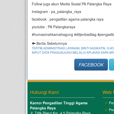
Follow juga akun Media Sosial PA Palangka Raya
Instagram : pa_palangka_raya
facebook : pengadilan agama palangka raya
youtube : PA Palangkaraya
#humasmahkamahagung #ditjenbadilag #pengadil
Berita Sebelumnya
TERTIB ADMINISTRASI LAYANAN, BINTI NASIKATIN, S.KO
INPUT DATA PENGUNJUNG MELALUI APLIKASI SAPA B
FACEBOOK
Hubungi Kami
Web 
Kantor Pengadilan Tinggi Agama
Pe
Palangka Raya
Pe
Jl. Tjilik Riwut Km. 4.5 Palangka Raya