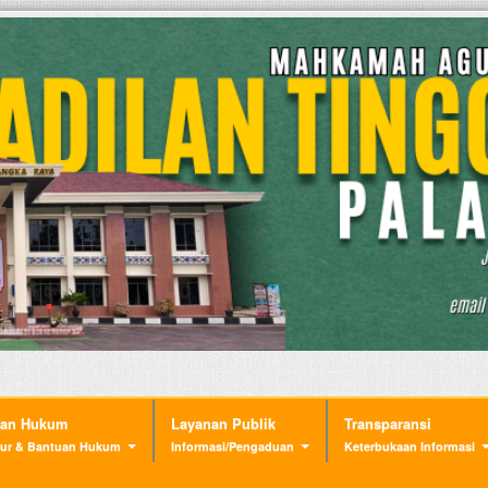
nan Hukum
Layanan Publik
Transparansi
ur & Bantuan Hukum
Informasi/Pengaduan
Keterbukaan Informasi