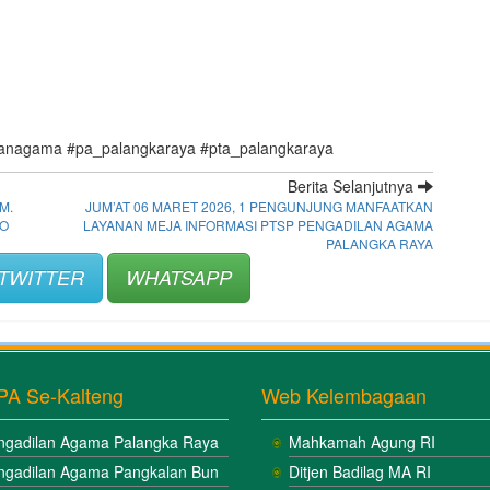
anagama #pa_palangkaraya #pta_palangkaraya
Berita Selanjutnya
M.
JUM’AT 06 MARET 2026, 1 PENGUNJUNG MANFAATKAN
RO
LAYANAN MEJA INFORMASI PTSP PENGADILAN AGAMA
PALANGKA RAYA
TWITTER
WHATSAPP
PA Se-Kalteng
Web Kelembagaan
ngadilan Agama Palangka Raya
Mahkamah Agung RI
ngadilan Agama Pangkalan Bun
Ditjen Badilag MA RI