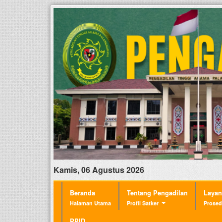
Kamis, 06 Agustus 2026
Beranda
Tentang Pengadilan
Laya
Halaman Utama
Profil Satker
Prosed
PPID