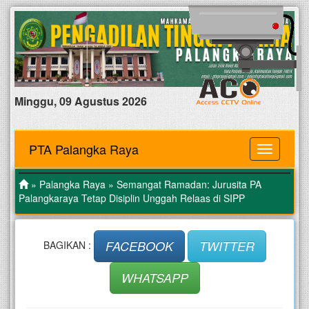
Minggu, 09 Agustus 2026
PTA Palangka Raya
MENU
»
Palangka Raya
» Semangat Ramadan: Jurusita PA
Palangkaraya Tetap Disiplin Unggah Relaas di SIPP
FACEBOOK
TWITTER
BAGIKAN :
WHATSAPP