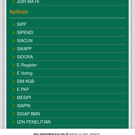
JDIH MA RI
Aplikasi
SIPP
SIPENDI
SIACUN
SIKAPP
SIDORA
E-Register
E Voting
SIM KGB
E PKP
MESIPI
SIAPIN
SIGAP BMN
IZIN PENELITIAN
pta-palangkaraya.go.id
wants to play speech