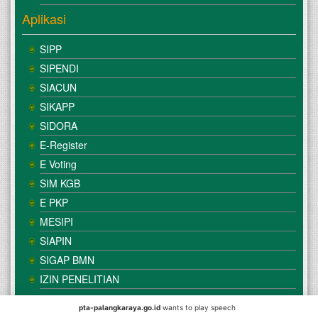
Aplikasi
SIPP
SIPENDI
SIACUN
SIKAPP
SIDORA
E-Register
E Voting
SIM KGB
E PKP
MESIPI
SIAPIN
SIGAP BMN
IZIN PENELITIAN
pta-palangkaraya.go.id
wants to play speech
© Copyright
Mahkamah Agung
| Satker
Pengadilan Tinggi