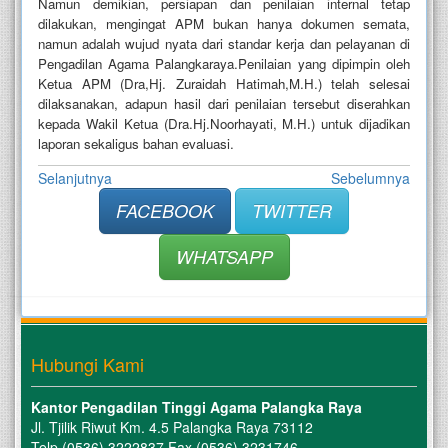
Namun demikian, persiapan dan penilaian internal tetap
dilakukan, mengingat APM bukan hanya dokumen semata,
namun adalah wujud nyata dari standar kerja dan pelayanan di
Pengadilan Agama Palangkaraya.Penilaian yang dipimpin oleh
Ketua APM (Dra,Hj. Zuraidah Hatimah,M.H.) telah selesai
dilaksanakan, adapun hasil dari penilaian tersebut diserahkan
kepada Wakil Ketua (Dra.Hj.Noorhayati, M.H.) untuk dijadikan
laporan sekaligus bahan evaluasi.
Selanjutnya
Sebelumnya
FACEBOOK
TWITTER
WHATSAPP
Hubungi Kami
Kantor Pengadilan Tinggi Agama Palangka Raya
Jl. Tjilik Riwut Km. 4.5 Palangka Raya 73112
Telp (0536) 3222837 Fax (0536) 3231746