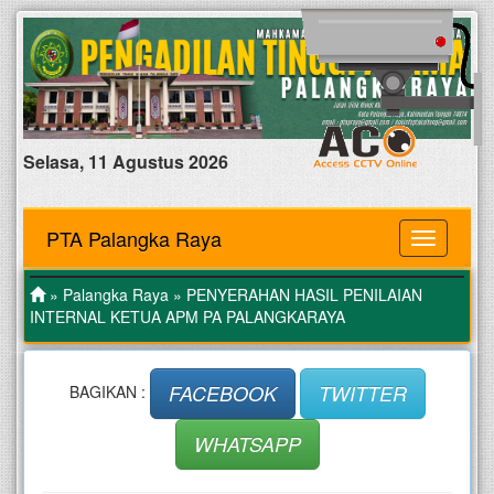
Selasa, 11 Agustus 2026
PTA Palangka Raya
MENU
»
Palangka Raya
» PENYERAHAN HASIL PENILAIAN
INTERNAL KETUA APM PA PALANGKARAYA
FACEBOOK
TWITTER
BAGIKAN :
WHATSAPP