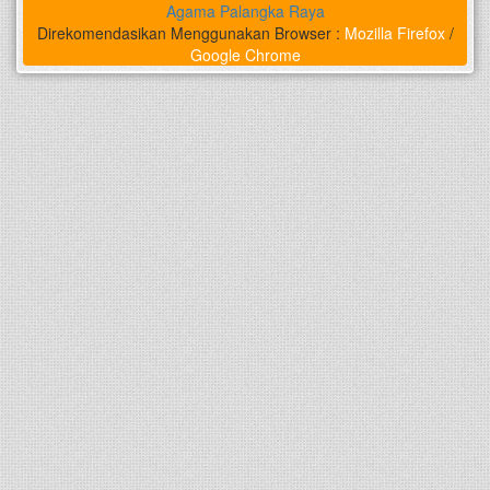
Agama Palangka Raya
Direkomendasikan Menggunakan Browser :
Mozilla Firefox
/
Google Chrome