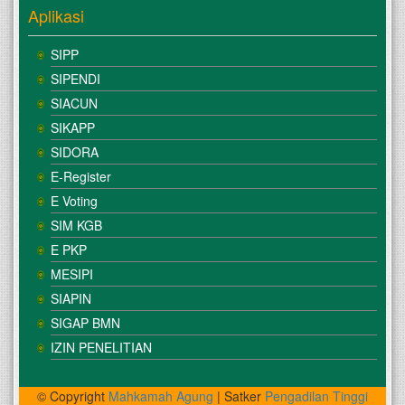
Aplikasi
SIPP
SIPENDI
SIACUN
SIKAPP
SIDORA
E-Register
E Voting
SIM KGB
E PKP
MESIPI
SIAPIN
SIGAP BMN
IZIN PENELITIAN
© Copyright
Mahkamah Agung
| Satker
Pengadilan Tinggi