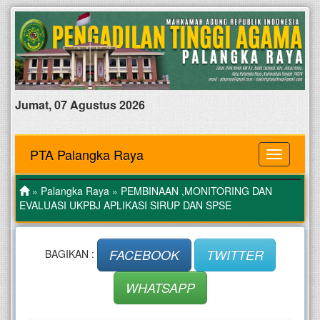
Jumat, 07 Agustus 2026
PTA Palangka Raya
MENU
»
Palangka Raya
» PEMBINAAN ,MONITORING DAN
EVALUASI UKPBJ APLIKASI SIRUP DAN SPSE
FACEBOOK
TWITTER
BAGIKAN :
WHATSAPP