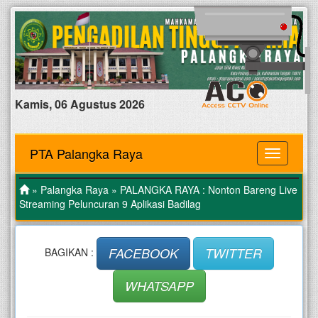
Kamis, 06 Agustus 2026
PTA Palangka Raya
MENU
»
Palangka Raya
» PALANGKA RAYA : Nonton Bareng Live
Streaming Peluncuran 9 Aplikasi Badilag
FACEBOOK
TWITTER
BAGIKAN :
WHATSAPP