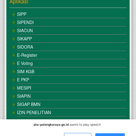
Aplikasi
SIPP
SIPENDI
SIACUN
SIKAPP
SIDORA
E-Register
E Voting
SIM KGB
E PKP
MESIPI
SIAPIN
SIGAP BMN
IZIN PENELITIAN
pta-palangkaraya.go.id
wants to play speech
© Copyright
Mahkamah Agung
| Satker
Pengadilan Tinggi
Agama Palangka Raya