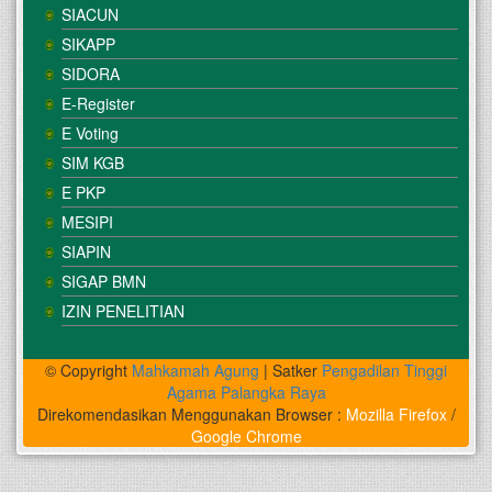
SIACUN
SIKAPP
SIDORA
E-Register
E Voting
SIM KGB
E PKP
MESIPI
SIAPIN
SIGAP BMN
IZIN PENELITIAN
© Copyright
Mahkamah Agung
| Satker
Pengadilan Tinggi
Agama Palangka Raya
Direkomendasikan Menggunakan Browser :
Mozilla Firefox
/
Google Chrome