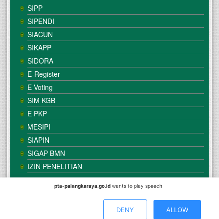
SIPP
SIPENDI
SIACUN
SIKAPP
SIDORA
E-Register
E Voting
SIM KGB
E PKP
MESIPI
SIAPIN
SIGAP BMN
IZIN PENELITIAN
pta-palangkaraya.go.id
wants to play speech
© Copyright
Mahkamah Agung
| Satker
Pengadilan Tinggi
Agama Palangka Raya
DENY
ALLOW
Direkomendasikan Menggunakan Browser :
Mozilla Firefox
/