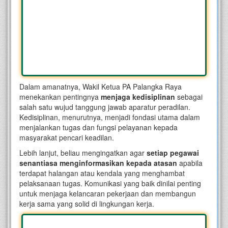
Dalam amanatnya, Wakil Ketua PA Palangka Raya
menekankan pentingnya
menjaga kedisiplinan
sebagai
salah satu wujud tanggung jawab aparatur peradilan.
Kedisiplinan, menurutnya, menjadi fondasi utama dalam
menjalankan tugas dan fungsi pelayanan kepada
masyarakat pencari keadilan.
Lebih lanjut, beliau mengingatkan agar
setiap pegawai
senantiasa menginformasikan kepada atasan
apabila
terdapat halangan atau kendala yang menghambat
pelaksanaan tugas. Komunikasi yang baik dinilai penting
untuk menjaga kelancaran pekerjaan dan membangun
kerja sama yang solid di lingkungan kerja.