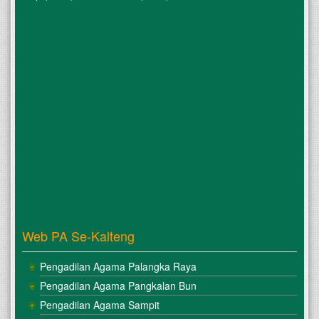
Web PA Se-Kalteng
Pengadilan Agama Palangka Raya
Pengadilan Agama Pangkalan Bun
Pengadilan Agama Sampit