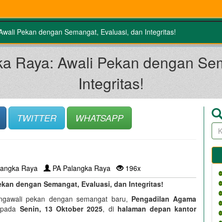
wali Pekan dengan Semangat, Evaluasi, dan Integritas!
ka Raya: Awali Pekan dengan Sem
Integritas!
TWITTER
WHATSAPP
langka Raya
PA Palangka Raya
196x
ekan dengan Semangat, Evaluasi, dan Integritas!
gawali pekan dengan semangat baru,
Pengadilan Agama
pada
Senin, 13 Oktober 2025
, di
halaman depan kantor