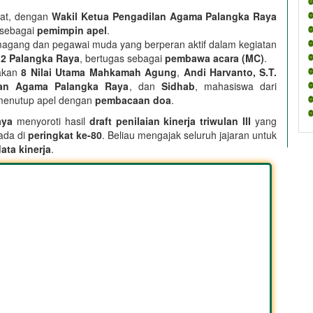
gat, dengan
Wakil Ketua Pengadilan Agama Palangka Raya
sebagai
pemimpin apel
.
ta magang dan pegawai muda yang berperan aktif dalam kegiatan
 2 Palangka Raya
, bertugas sebagai
pembawa acara (MC)
.
akan
8 Nilai Utama Mahkamah Agung
,
Andi Harvanto, S.T.
lan Agama Palangka Raya
, dan
Sidhab
, mahasiswa dari
menutup apel dengan
pembacaan doa
.
aya
menyoroti hasil
draft penilaian kinerja triwulan III
yang
ada di
peringkat ke-80
. Beliau mengajak seluruh jajaran untuk
ta kinerja
.