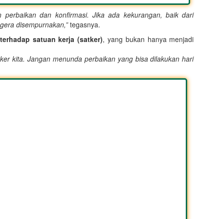
n perbaikan dan konfirmasi. Jika ada kekurangan, baik dari
egera disempurnakan,”
tegasnya.
terhadap satuan kerja (satker)
, yang bukan hanya menjadi
ker kita. Jangan menunda perbaikan yang bisa dilakukan hari