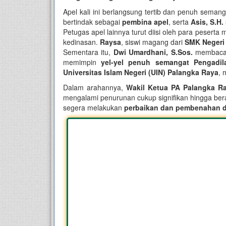
Apel kali ini berlangsung tertib dan penuh seman
bertindak sebagai
pembina apel
, serta
Asis, S.H.
Petugas apel lainnya turut diisi oleh para peser
kedinasan.
Raysa
, siswi magang dari
SMK Negeri
Sementara itu,
Dwi Umardhani, S.Sos.
membac
memimpin
yel-yel penuh semangat Pengadi
Universitas Islam Negeri (UIN) Palangka Raya
, 
Dalam arahannya,
Wakil Ketua PA Palangka R
mengalami penurunan cukup signifikan hingga ber
segera melakukan
perbaikan dan pembenahan da