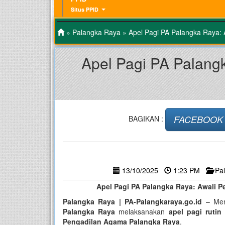
Situs PPID
»
Palangka Raya
» Apel Pagi PA Palangka Raya: A
Apel Pagi PA Palang
FACEBOOK
BAGIKAN :
13/10/2025
1:23 PM
Pa
Apel Pagi PA Palangka Raya: Awali P
Palangka Raya | PA-Palangkaraya.go.id
– Men
Palangka Raya
melaksanakan
apel pagi rutin
Pengadilan Agama Palangka Raya
.