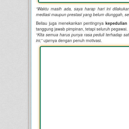
“Waktu masih ada, saya harap hari ini dilakuka
mediasi maupun prestasi yang belum diunggah, s
Beliau juga menekankan pentingnya
kepedulian 
tanggung jawab pimpinan, tetapi seluruh pegawai.
“Kita semua harus punya rasa peduli terhadap sat
ini,”
ujarnya dengan penuh motivasi.