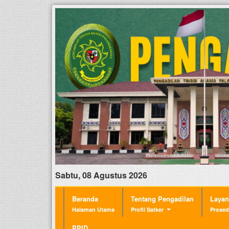
Sabtu, 08 Agustus 2026
Beranda
Tentang Pengadilan
Laya
Halaman Utama
Profil Satker
Prosed
PPID