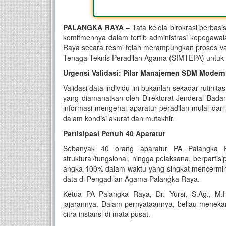
PALANGKA RAYA
– Tata kelola birokrasi berbas
komitmennya dalam tertib administrasi kepegawai
Raya secara resmi telah merampungkan proses vali
Tenaga Teknis Peradilan Agama (SIMTEPA) untuk 
Urgensi Validasi: Pilar Manajemen SDM Modern
Validasi data individu ini bukanlah sekadar rutinit
yang diamanatkan oleh Direktorat Jenderal Bada
informasi mengenai aparatur peradilan mulai dari 
dalam kondisi akurat dan mutakhir.
Partisipasi Penuh 40 Aparatur
Sebanyak 40 orang aparatur PA Palangka Ra
struktural/fungsional, hingga pelaksana, berpartis
angka 100% dalam waktu yang singkat mencerminka
data di Pengadilan Agama Palangka Raya.
Ketua PA Palangka Raya, Dr. Yursi, S.Ag., M.H
jajarannya. Dalam pernyataannya, beliau menek
citra instansi di mata pusat.