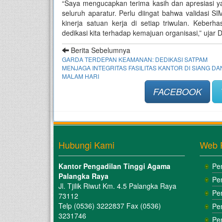
“Saya mengucapkan terima kasih dan apresiasi yan
seluruh aparatur. Perlu diingat bahwa validasi S
kinerja satuan kerja di setiap triwulan. Keberha
dedikasi kita terhadap kemajuan organisasi,” ujar Dr
Berita Sebelumnya
GARDA TERDEPAN KEAMANAN: DEDIKASI SATPAM
MENJAGA INTEGRITAS FASILITAS KANTOR DI SIANG DA
MALAM HARI
FACEBOOK
Hubungi Kami
Web 
Kantor Pengadilan Tinggi Agama
Pe
Palangka Raya
Pe
Jl. Tjilik Riwut Km. 4.5 Palangka Raya
Pe
73112
Telp (0536) 3222837 Fax (0536)
Pe
3231746
Pe