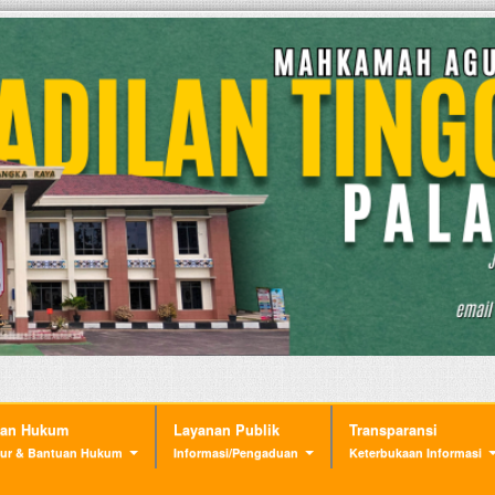
nan Hukum
Layanan Publik
Transparansi
ur & Bantuan Hukum
Informasi/Pengaduan
Keterbukaan Informasi