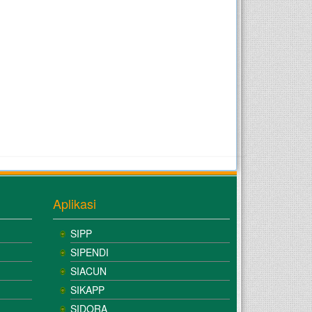
Aplikasi
SIPP
SIPENDI
SIACUN
SIKAPP
SIDORA