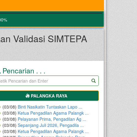
100%
skan Validasi SIMTEPA
Pencarian . . .
PALANGKA RAYA
(03/08)
Binti Nasikatin Tuntaskan Lapo ...
(03/08)
Ketua Pengadilan Agama Palangk ...
(03/08)
Pelayanan Prima, Pengadilan Ag ...
(03/08)
Sepanjang Juli 2026, Pengadila ...
(03/08)
Ketua Pengadilan Agama Palangk ...