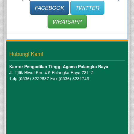
FACEBOOK
TWITTER
WHATSAPP
Hubungi Kami
Kantor Pengadilan Tinggi Agama Palangka Raya
Jl. Tjilik Riwut Km. 4.5 Palangka Raya 73112
Telp (0536) 3222837 Fax (0536) 3231746