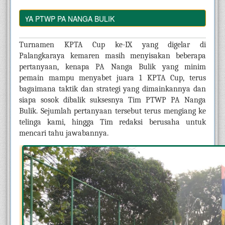
A PTWP PA NANGA BULIK
Turnamen KPTA Cup ke-IX yang digelar di 
Palangkaraya kemaren masih menyisakan beberapa 
pertanyaan, kenapa PA Nanga Bulik yang minim 
pemain mampu menyabet juara 1 KPTA Cup, terus 
bagaimana taktik dan strategi yang dimainkannya dan 
siapa sosok dibalik suksesnya Tim PTWP PA Nanga 
Bulik. Sejumlah pertanyaan tersebut terus mengiang ke 
telinga kami, hingga Tim redaksi berusaha untuk 
mencari tahu jawabannya.