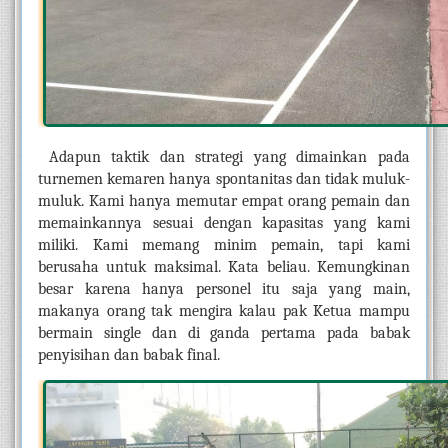
Adapun taktik dan strategi yang dimainkan pada 
turnemen kemaren hanya spontanitas dan tidak muluk-
muluk. Kami hanya memutar empat orang pemain dan 
memainkannya sesuai dengan kapasitas yang kami 
miliki. Kami memang minim pemain, tapi kami 
berusaha untuk maksimal. Kata beliau. Kemungkinan 
besar karena hanya personel itu saja yang main, 
makanya orang tak mengira kalau pak Ketua mampu 
bermain single dan di ganda pertama pada babak 
penyisihan dan babak final. 