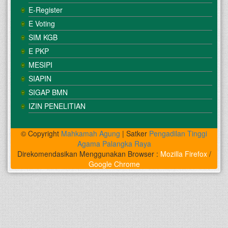
E-Register
E Voting
SIM KGB
E PKP
MESIPI
SIAPIN
SIGAP BMN
IZIN PENELITIAN
© Copyright
Mahkamah Agung
| Satker
Pengadilan Tinggi
Agama Palangka Raya
Direkomendasikan Menggunakan Browser :
Mozilla Firefox
/
Google Chrome