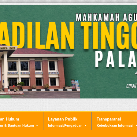
nan Hukum
Layanan Publik
Transparansi
ur & Bantuan Hukum
Informasi/Pengaduan
Keterbukaan Informasi