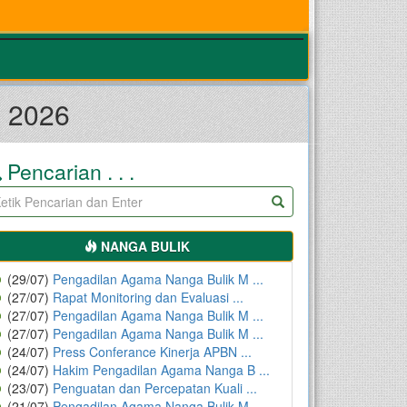
l 2026
Pencarian . . .
NANGA BULIK
(29/07)
Pengadilan Agama Nanga Bulik M ...
(27/07)
Rapat Monitoring dan Evaluasi ...
(27/07)
Pengadilan Agama Nanga Bulik M ...
(27/07)
Pengadilan Agama Nanga Bulik M ...
(24/07)
Press Conferance Kinerja APBN ...
(24/07)
Hakim Pengadilan Agama Nanga B ...
(23/07)
Penguatan dan Percepatan Kuali ...
(21/07)
Pengadilan Agama Nanga Bulik M ...