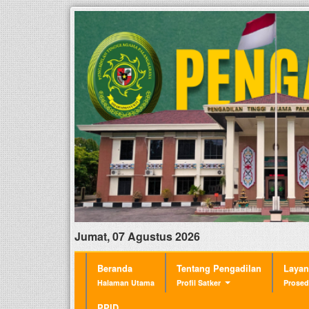
Jumat, 07 Agustus 2026
Beranda
Tentang Pengadilan
Laya
Halaman Utama
Profil Satker
Prosed
PPID