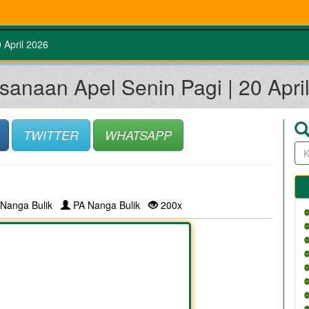
 April 2026
sanaan Apel Senin Pagi | 20 Apri
TWITTER
WHATSAPP
Nanga Bulik
PA Nanga Bulik
200x