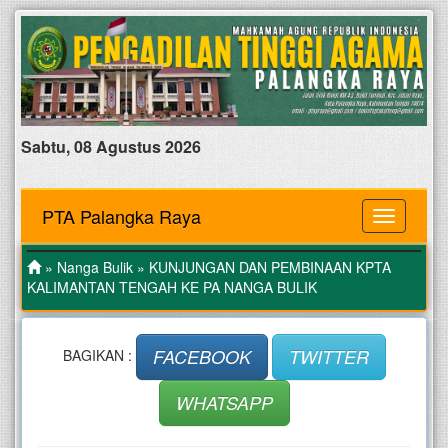
Sabtu, 08 Agustus 2026
PTA Palangka Raya
MENU
»
Nanga Bulik
» KUNJUNGAN DAN PEMBINAAN KPTA
KALIMANTAN TENGAH KE PA NANGA BULIK
FACEBOOK
TWITTER
BAGIKAN :
WHATSAPP