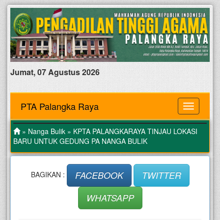
Jumat, 07 Agustus 2026
PTA Palangka Raya
MENU
»
Nanga Bulik
» KPTA PALANGKARAYA TINJAU LOKASI
BARU UNTUK GEDUNG PA NANGA BULIK
FACEBOOK
TWITTER
BAGIKAN :
WHATSAPP