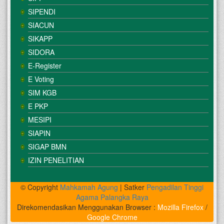
SIPENDI
SIACUN
SIKAPP
SIDORA
E-Register
E Voting
SIM KGB
E PKP
MESIPI
SIAPIN
SIGAP BMN
IZIN PENELITIAN
© Copyright
Mahkamah Agung
| Satker
Pengadilan Tinggi
Agama Palangka Raya
Direkomendasikan Menggunakan Browser :
Mozilla Firefox
/
Google Chrome