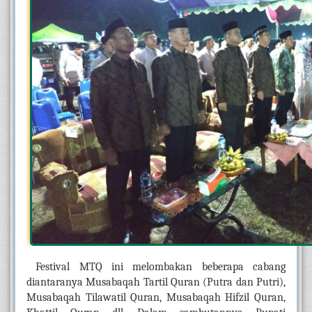
Festival MTQ ini melombakan beberapa cabang 
diantaranya Musabaqah Tartil Quran (Putra dan Putri), 
Musabaqah Tilawatil Quran, Musabaqah Hifzil Quran, 