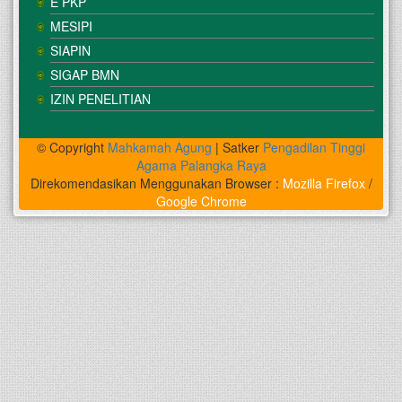
E PKP
MESIPI
SIAPIN
SIGAP BMN
IZIN PENELITIAN
© Copyright
Mahkamah Agung
| Satker
Pengadilan Tinggi
Agama Palangka Raya
Direkomendasikan Menggunakan Browser :
Mozilla Firefox
/
Google Chrome