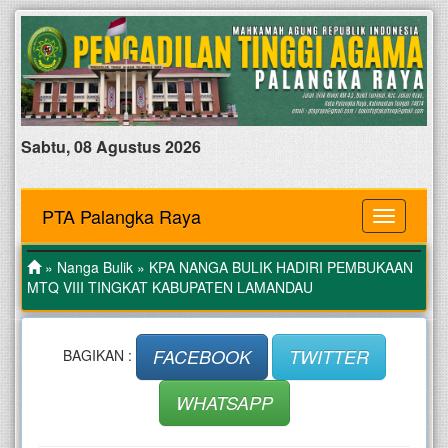
Sabtu, 08 Agustus 2026
PTA Palangka Raya
MENU
»
Nanga Bulik
» KPA NANGA BULIK HADIRI PEMBUKAAN
MTQ VIII TINGKAT KABUPATEN LAMANDAU
FACEBOOK
TWITTER
BAGIKAN :
WHATSAPP