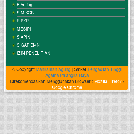
E Voting
SIM KGB
E PKP
MESIPI
SIAPIN
SIGAP BMN
IZIN PENELITIAN
© Copyright
Mahkamah Agung
| Satker
Pengadilan Tinggi
Agama Palangka Raya
Direkomendasikan Menggunakan Browser :
Mozilla Firefox
/
Google Chrome