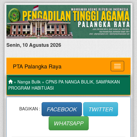
Senin, 10 Agustus 2026
PTA Palangka Raya
MENU
»
Nanga Bulik
» CPNS PA NANGA BULIK, SAMPAIKAN
PROGRAM HABITUASI
FACEBOOK
TWITTER
BAGIKAN :
WHATSAPP