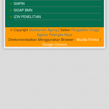
SIAPIN
SIGAP BMN
IZIN PENELITIAN
© Copyright
Mahkamah Agung
| Satker
Pengadilan Tinggi
Agama Palangka Raya
Direkomendasikan Menggunakan Browser :
Mozilla Firefox
/
Google Chrome