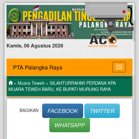
Kamis, 06 Agustus 2026
PTA Palangka Raya
MENU
»
Muara Teweh
» SILAHTURRAHMI PERDANA KPA
MUARA TEWEH BARU, KE BUPATI MURUNG RAYA
FACEBOOK
TWITTER
BAGIKAN :
WHATSAPP