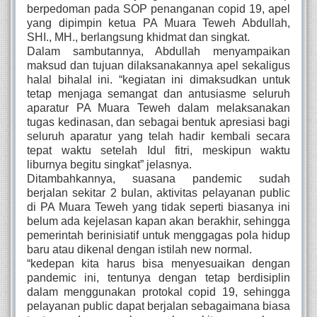
berpedoman pada SOP penanganan copid 19, apel
yang dipimpin ketua PA Muara Teweh Abdullah,
SHI., MH., berlangsung khidmat dan singkat.
Dalam sambutannya, Abdullah menyampaikan
maksud dan tujuan dilaksanakannya apel sekaligus
halal bihalal ini. “kegiatan ini dimaksudkan untuk
tetap menjaga semangat dan antusiasme seluruh
aparatur PA Muara Teweh dalam melaksanakan
tugas kedinasan, dan sebagai bentuk apresiasi bagi
seluruh aparatur yang telah hadir kembali secara
tepat waktu setelah Idul fitri, meskipun waktu
liburnya begitu singkat” jelasnya.
Ditambahkannya, suasana pandemic sudah
berjalan sekitar 2 bulan, aktivitas pelayanan public
di PA Muara Teweh yang tidak seperti biasanya ini
belum ada kejelasan kapan akan berakhir, sehingga
pemerintah berinisiatif untuk menggagas pola hidup
baru atau dikenal dengan istilah new normal.
“kedepan kita harus bisa menyesuaikan dengan
pandemic ini, tentunya dengan tetap berdisiplin
dalam menggunakan protokal copid 19, sehingga
pelayanan public dapat berjalan sebagaimana biasa