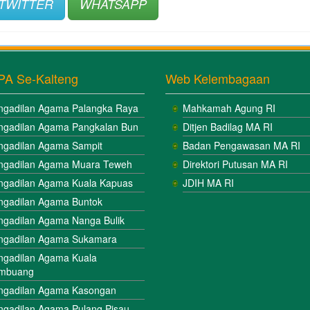
TWITTER
WHATSAPP
PA Se-Kalteng
Web Kelembagaan
ngadilan Agama Palangka Raya
Mahkamah Agung RI
ngadilan Agama Pangkalan Bun
Ditjen Badilag MA RI
ngadilan Agama Sampit
Badan Pengawasan MA RI
ngadilan Agama Muara Teweh
Direktori Putusan MA RI
ngadilan Agama Kuala Kapuas
JDIH MA RI
ngadilan Agama Buntok
ngadilan Agama Nanga Bulik
ngadilan Agama Sukamara
ngadilan Agama Kuala
mbuang
ngadilan Agama Kasongan
ngadilan Agama Pulang Pisau