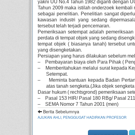
yakni UU No.4 Tahun 1982 diganti dengan UU
Tahun 2009 maka istilah onderzoek kembali m
sebagai penelitian. Penelitian sangat diper
kawasan industri yang sedang dipermasal
tersebut telah terjadi pencemaran.
Pemeriksaan setempat adalah pemeriksaan a
perdata di tempat objek yang sedang disengk
tempat objek ( biasanya tanah) tersebut un
yang disengketakan.
Persiapan yang harus dilakukan sebelum me
– Pembayaran biaya oleh Para Pihak ( Peng
– Memberitahukan melalui surat kepada Ke
Setempat.
– Meminta bantuan kepada Badan Pertana
atas tanah sengketa.(Jika objek sengketa
Dasar hukum ( rechtsgrond) pemeriksaan set
– Pasal 153 HIR/ Pasal 180 RBg/ Pasal 211
– SEMA Nomor 7 Tahun 2001 (men)
Berita Sebelumnya
AJUKAN AHLI, PENGGUGAT HADIRKAN PROFESOR