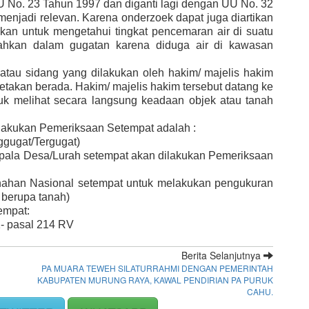
 No. 23 Tahun 1997 dan diganti lagi dengan UU No. 32
enjadi relevan. Karena onderzoek dapat juga diartikan
lukan untuk mengetahui tingkat pencemaran air di suatu
ahkan dalam gugatan karena diduga air di kawasan
tau sidang yang dilakukan oleh hakim/ majelis hakim
etakan berada. Hakim/ majelis hakim tersebut datang ke
tuk melihat secara langsung keadaan objek atau tanah
lakukan Pemeriksaan Setempat adalah :
gugat/Tergugat)
pala Desa/Lurah setempat akan dilakukan Pemeriksaan
han Nasional setempat untuk melakukan pengukuran
 berupa tanah)
empat:
- pasal 214 RV
Berita Selanjutnya
PA MUARA TEWEH SILATURRAHMI DENGAN PEMERINTAH
KABUPATEN MURUNG RAYA, KAWAL PENDIRIAN PA PURUK
CAHU.