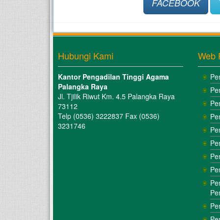
FACEBOOK
Hubungi Kami
Web 
Kantor Pengadilan Tinggi Agama
Pe
Palangka Raya
Pe
Jl. Tjilik Riwut Km. 4.5 Palangka Raya
Pe
73112
Telp (0536) 3222837 Fax (0536)
Pe
3231746
Pe
Pe
Pe
Pe
Pe
Pe
Pe
Pe