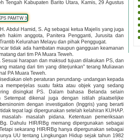
h Tengah Kabupaten Barito Utara, Kamis, 29 Agustus
. Abdul Hamid, S. Ag sebagai ketua Majelis yang juga
eh hakim anggota, Panitera Pengganti, Jurusita dan
 Trantib Kelurahan Melayu dan pihak Penggugat.
ancar tidak ada hambatan maupun gangguan keamanan
g matang dari tim PA Muara Teweh.
i. Sesuai harapan dan maksud tujuan dilakukan PS, dan
ang matang dari tim yang diterjunkan” terang Muliawan
rnal PA Muara Teweh.
isediakan oleh peraturan perundang- undangan kepada
a memperjelas suatu fakta atau objek yang sedang
ering disingkat PS. Dalam bahasa Belanda selain
n Setempat dikenal juga dengan istilah plaatselijke
ersinonim dengan investigation (Inggris) yang berarti
t tidak tepat lagi dipergunakan setelah kelahiran KUHAP.
da masalah- masalah pidana. Ketentuan pemeriksaan
/RBg. Dahulu HIR/RBg memang dipergunakan sebagai
 Tetapi sekarang HIR/RBg hanya dipergunakan sebagai
kunya UU tentang Lingkungan Hidup sejak tahun 1982