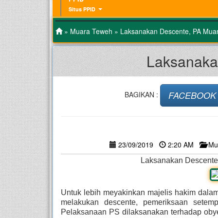
Situs PPID
»
Muara Teweh
» Laksanakan Descente, PA Muar
Laksanaka
FACEBOOK
BAGIKAN :
23/09/2019
2:20 AM
Mu
Laksanakan Descente
Untuk lebih meyakinkan majelis hakim dal
melakukan descente, pemeriksaan setemp
Pelaksanaan PS dilaksanakan terhadap obyek