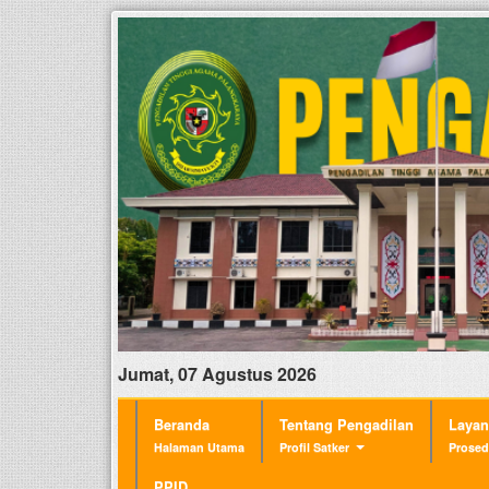
Jumat, 07 Agustus 2026
Beranda
Tentang Pengadilan
Laya
Halaman Utama
Profil Satker
Prosed
PPID