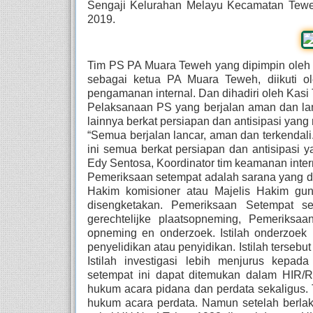
Sengaji Kelurahan Melayu Kecamatan Tewe
2019.
Tim PS PA Muara Teweh yang dipimpin oleh H
sebagai ketua PA Muara Teweh, diikuti ol
pengamanan internal. Dan dihadiri oleh Kasi
Pelaksanaan PS yang berjalan aman dan l
lainnya berkat persiapan dan antisipasi yan
“Semua berjalan lancar, aman dan terkendal
ini semua berkat persiapan dan antisipasi y
Edy Sentosa, Koordinator tim keamanan inte
Pemeriksaan setempat adalah sarana yang d
Hakim komisioner atau Majelis Hakim gun
disengketakan. Pemeriksaan Setempat s
gerechtelijke plaatsopneming, Pemeriksaa
opneming en onderzoek. Istilah onderzoek b
penyelidikan atau penyidikan. Istilah tersebu
Istilah investigasi lebih menjurus kepa
setempat ini dapat ditemukan dalam HIR
hukum acara pidana dan perdata sekaligus.
hukum acara perdata. Namun setelah berla