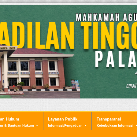
nan Hukum
Layanan Publik
Transparansi
ur & Bantuan Hukum
Informasi/Pengaduan
Keterbukaan Informasi