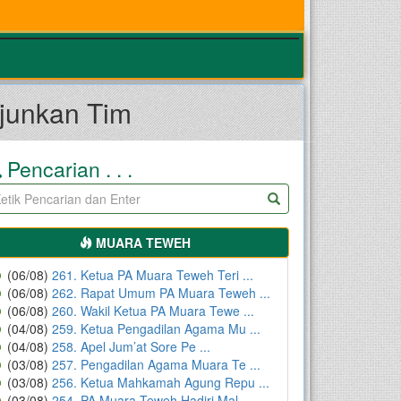
junkan Tim
Pencarian . . .
MUARA TEWEH
(06/08)
261. Ketua PA Muara Teweh Teri ...
(06/08)
262. Rapat Umum PA Muara Teweh ...
(06/08)
260. Wakil Ketua PA Muara Tewe ...
(04/08)
259. Ketua Pengadilan Agama Mu ...
(04/08)
258. Apel Jum’at Sore Pe ...
(03/08)
257. Pengadilan Agama Muara Te ...
(03/08)
256. Ketua Mahkamah Agung Repu ...
(03/08)
254. PA Muara Teweh Hadiri Mal ...