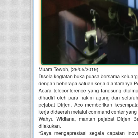
Muara Teweh, (29/05/2019)
Disela kegiatan buka puasa bersama keluarga 
dengan beberapa satuan kerja diantaranya P
Acara teleconference yang langsung dipimp
dihadiri oleh para hakim agung dan seluru
pejabat Dirjen, Aco memberikan kesempat
kerja didaerah melalui command center yan
Wahyu Widiana, mantan pejabat Dirjen Ba
dilakukan.
“Saya mengapresiasi segala capaian inov