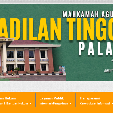
nan Hukum
Layanan Publik
Transparansi
ur & Bantuan Hukum
Informasi/Pengaduan
Keterbukaan Informasi