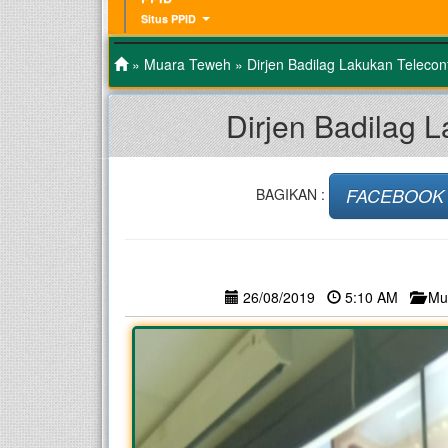
Situs PPID
»
Muara Teweh
» Dirjen Badilag Lakukan Telec
Dirjen Badilag
FACEBOOK
BAGIKAN :
26/08/2019
5:10 AM
Mu