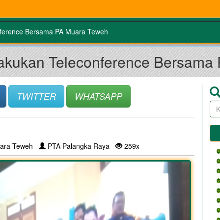
onference Bersama PA Muara Teweh
 Lakukan Teleconference Bersama
TWITTER
WHATSAPP
ara Teweh
PTA Palangka Raya
259x