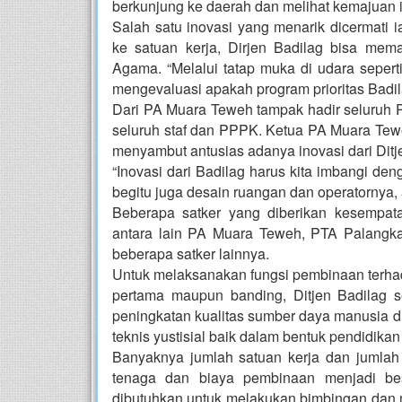
berkunjung ke daerah dan melihat kemajuan i
Salah satu inovasi yang menarik dicermati 
ke satuan kerja, Dirjen Badilag bisa mem
Agama. “Melalui tatap muka di udara sepert
mengevaluasi apakah program prioritas Badil
Dari PA Muara Teweh tampak hadir seluruh Pi
seluruh staf dan PPPK. Ketua PA Muara Tew
menyambut antusias adanya inovasi dari Ditj
“Inovasi dari Badilag harus kita imbangi den
begitu juga desain ruangan dan operatornya, a
Beberapa satker yang diberikan kesempata
antara lain PA Muara Teweh, PTA Palangk
beberapa satker lainnya.
Untuk melaksanakan fungsi pembinaan terhad
pertama maupun banding, Ditjen Badilag 
peningkatan kualitas sumber daya manusia di
teknis yustisial baik dalam bentuk pendidika
Banyaknya jumlah satuan kerja dan jumla
tenaga dan biaya pembinaan menjadi bes
dibutuhkan untuk melakukan bimbingan dan m