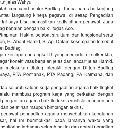
tu” jelas Wahyu.
ialah command center Badilag. Tanpa harus berkunjung
antau langsung kinerja pegawai di setiap Pengadilan
i ini saya bisa memastikan kedisiplinan pegawai. Juga
ag berjalan dengan baik”, tegas Aco.
mpinan, Hakim, pejabat struktural dan fungsional serta
eh, H. Abdul Hamid, S. Ag. Dalam kesempatan tersebut
en Badilag.
gan kesiapan perangkat IT yang memadai di satker kita,
gar konektivitas berjalan jelas dan lancar” jelas Hamid.
n melakukan dialog interaktif dengan Dirjen Badilag
araya, PTA Pontianak, PTA Padang, PA Kaimana, dan
ap seluruh satuan kerja pengadilan agama baik tingkat
selalu membuat program kerja yang berkaitan dengan
 pengadilan agama baik itu teknis yustisial maupun non
n dan pelatihan maupun bimbingan teknis.
h pegawai pengadilan agama menyebabkan kebutuhan
ar, hal ini berimplikasi pada lamanya waktu yang
onitoring terhadap seluruh hakim dan aparat peradilan