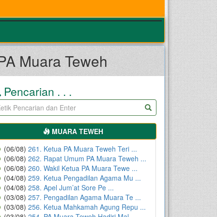
 PA Muara Teweh
Pencarian . . .
MUARA TEWEH
(06/08)
261. Ketua PA Muara Teweh Teri ...
(06/08)
262. Rapat Umum PA Muara Teweh ...
(06/08)
260. Wakil Ketua PA Muara Tewe ...
(04/08)
259. Ketua Pengadilan Agama Mu ...
(04/08)
258. Apel Jum’at Sore Pe ...
(03/08)
257. Pengadilan Agama Muara Te ...
(03/08)
256. Ketua Mahkamah Agung Repu ...
(03/08)
254. PA Muara Teweh Hadiri Mal ...