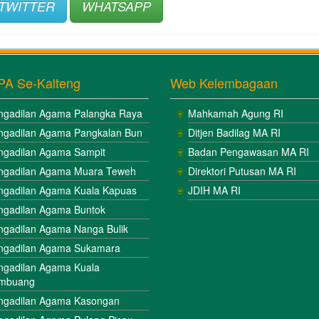
TWITTER
WHATSAPP
PA Se-Kalteng
Web Kelembagaan
ngadilan Agama Palangka Raya
Mahkamah Agung RI
ngadilan Agama Pangkalan Bun
Ditjen Badilag MA RI
ngadilan Agama Sampit
Badan Pengawasan MA RI
ngadilan Agama Muara Teweh
Direktori Putusan MA RI
ngadilan Agama Kuala Kapuas
JDIH MA RI
ngadilan Agama Buntok
ngadilan Agama Nanga Bulik
ngadilan Agama Sukamara
ngadilan Agama Kuala
mbuang
ngadilan Agama Kasongan