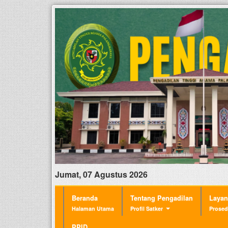
Jumat, 07 Agustus 2026
Beranda
Tentang Pengadilan
Laya
Halaman Utama
Profil Satker
Prosed
PPID