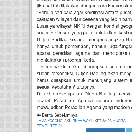
jika hal ini dilakukan dengan cara konvension
“Perlu dicari cara agar kordinasi antara pus
cakupan wilayah dan peserta yang lebih bany
Luasnya wilayah NKRI dengan kondisi geograf
suatu terobosan yang patut untuk diaplikasik
Ditjen Badilag sedang mengembangkan Ba
hanya untuk pembinaan, namun juga fungsi-
aparat peradilan agama dan menciptakan i
menjalankan program kerja.
“Dalam waktu dekat, diharapkan seluruh p
sudah terkoneksi, Ditjen Badilag akan men
harus disiapkan untuk menunjang sistem i
sesuai kebutuhan” tutupnya.
Di akhir kesempatan Dirjen Badilag menya
aparat Peradilan Agama seluruh Indone
mewujudkan Peradilan Agama yang modern da
Berita Sebelumnya
LAMA KOSONG, AKHIRNYA WAKIL KETUA PA MUARA
TEWEH TERISI.