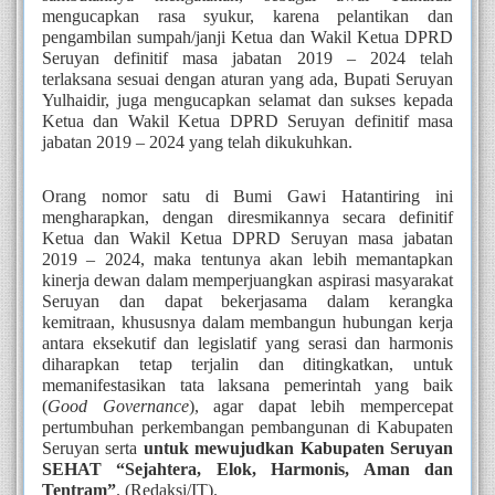
mengucapkan rasa syukur, karena pelantikan dan 
pengambilan sumpah/janji Ketua dan Wakil Ketua DPRD 
Seruyan definitif masa jabatan 2019 – 2024 telah 
terlaksana sesuai dengan aturan yang ada, Bupati Seruyan 
Yulhaidir, juga mengucapkan selamat dan sukses kepada 
Ketua dan Wakil Ketua DPRD Seruyan definitif masa 
jabatan 2019 – 2024 yang telah dikukuhkan. 
Orang nomor satu di Bumi Gawi Hatantiring ini 
mengharapkan, dengan diresmikannya secara definitif 
Ketua dan Wakil Ketua DPRD Seruyan masa jabatan 
2019 – 2024, maka tentunya akan lebih memantapkan 
kinerja dewan dalam memperjuangkan aspirasi masyarakat 
Seruyan dan dapat bekerjasama dalam kerangka 
kemitraan, khususnya dalam membangun hubungan kerja 
antara eksekutif dan legislatif yang serasi dan harmonis 
diharapkan tetap terjalin dan ditingkatkan, untuk 
memanifestasikan tata laksana pemerintah yang baik 
(
Good Governance
),
agar dapat lebih mempercepat 
pertumbuhan perkembangan pembangunan di Kabupaten 
Seruyan serta
 untuk mewujudkan Kabupaten Seruyan 
SEHAT “Sejahtera, Elok, Harmonis, Aman dan 
Tentram”
. (Redaksi/IT).