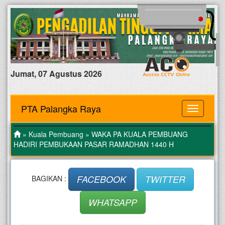
Jumat, 07 Agustus 2026
PTA Palangka Raya
MENU
»
Kuala Pembuang
» WAKA PA KUALA PEMBUANG
HADIRI PEMBUKAAN PASAR RAMADHAN 1440 H
FACEBOOK
TWITTER
BAGIKAN :
WHATSAPP