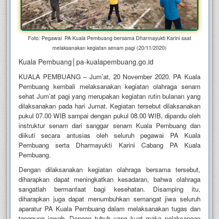
Foto: Pegawai PA Kuala Pembuang bersama Dharmayukti Karini saat
melaksanakan kegiatan senam pagi (20/11/2020)
Kuala Pembuang│pa-kualapembuang.go.id
KUALA PEMBUANG – Jum’at, 20 November 2020. PA Kuala
Pembuang kembali melaksanakan kegiatan olahraga senam
sehat Jum’at pagi yang merupakan kegiatan rutin bulanan yang
dilaksanakan pada hari Jumat. Kegiatan tersebut dilaksanakan
pukul 07.00 WIB sampai dengan pukul 08.00 WIB, dipandu oleh
instruktur senam dari sanggar senam Kuala Pembuang dan
diikuti secara antusias oleh seluruh pegawai PA Kuala
Pembuang serta Dharmayukti Karini Cabang PA Kuala
Pembuang.
Dengan dilaksanakan kegiatan olahraga bersama tersebut,
diharapkan dapat meningkatkan kesadaran, bahwa olahraga
sangatlah bermanfaat bagi kesehatan. Disamping itu,
diharapkan juga dapat menumbuhkan semangat jiwa seluruh
aparatur PA Kuala Pembuang dalam melaksanakan tugas dan
tanggung jawab. Dengan tubuh yang kuat maka pelaksanaan