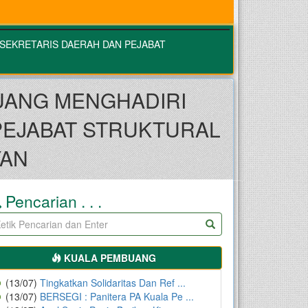
SEKRETARIS DAERAH DAN PEJABAT
UANG MENGHADIRI
PEJABAT STRUKTURAL
YAN
Pencarian . . .
KUALA PEMBUANG
(13/07)
Tingkatkan Solidaritas Dan Ref ...
(13/07)
BERSEGI : Panitera PA Kuala Pe ...