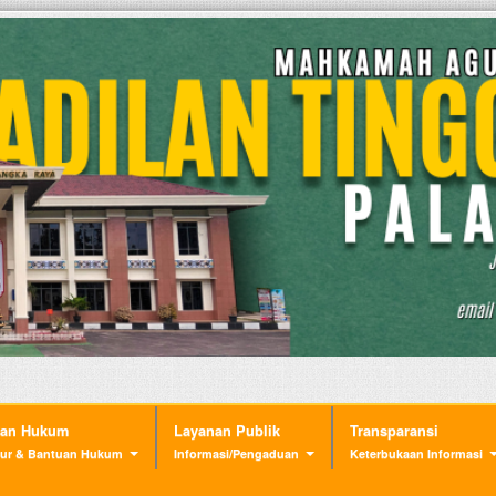
nan Hukum
Layanan Publik
Transparansi
ur & Bantuan Hukum
Informasi/Pengaduan
Keterbukaan Informasi