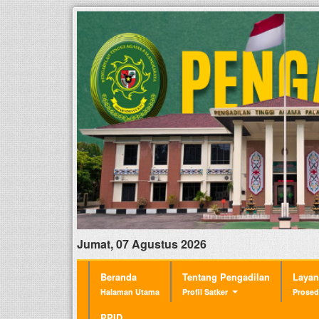
Jumat, 07 Agustus 2026
Beranda
Tentang Pengadilan
Laya
Halaman Utama
Profil Satker
Prosed
PPID