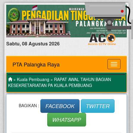
Sabtu, 08 Agustus 2026
PTA Palangka Raya
MENU
»
Kuala Pembuang
» RAPAT AWAL TAHUN BAGIAN
KESEKRETARIATAN PA KUALA PEMBUANG
FACEBOOK
TWITTER
BAGIKAN :
WHATSAPP