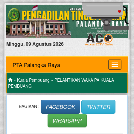
Minggu, 09 Agustus 2026
PTA Palangka Raya
MENU
»
Kuala Pembuang
» PELANTIKAN WAKA PA KUALA
PEMBUANG
FACEBOOK
TWITTER
BAGIKAN :
WHATSAPP