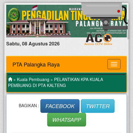
Sabtu, 08 Agustus 2026
PTA Palangka Raya
MENU
»
Kuala Pembuang
» PELANTIKAN KPA KUALA
PEMBUANG DI PTA KALTENG
FACEBOOK
TWITTER
BAGIKAN :
WHATSAPP