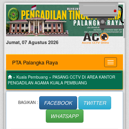
Jumat, 07 Agustus 2026
PTA Palangka Raya
MENU
»
Kuala Pembuang
» PASANG CCTV DI AREA KANTOR
PENGADILAN AGAMA KUALA PEMBUANG
FACEBOOK
TWITTER
BAGIKAN :
WHATSAPP