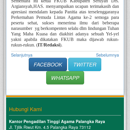
Sementara itu ketua FKUB Kabupaten Seruyan Drs. 
Argiansyah,HAS. menyampaikan ucapan terimakasih dan 
apresiasi mendalam kepada Panitia atas terselenggaranya 
Perkemahan Pemuda Lintas Agama ke-2 semoga para 
peserta sehat, sukses menerima ilmu dari beberapa 
narasumber  yg berkompenten selalu dlm lindungan Tuhan 
Yang Maha Kuasa dan diakhiri adanya sebuah Yel-yel 
yakni apabila dikatakan FKUB maka dijawab rukun-
rukun-rukun. (
IT/Redaksi
)
.
Selanjutnya
Sebelumnya
FACEBOOK
TWITTER
WHATSAPP
Hubungi Kami
Kantor Pengadilan Tinggi Agama Palangka Raya
Jl. Tjilik Riwut Km. 4.5 Palangka Raya 73112