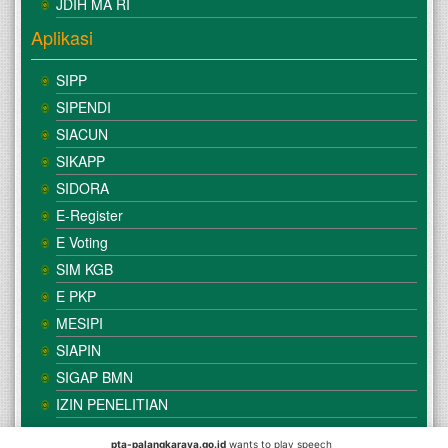
JDIH MA RI
Aplikasi
SIPP
SIPENDI
SIACUN
SIKAPP
SIDORA
E-Register
E Voting
SIM KGB
E PKP
MESIPI
SIAPIN
SIGAP BMN
IZIN PENELITIAN
pta-palangkaraya.go.id
wants to play speech