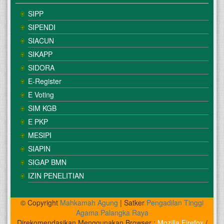
SIPP
SIPENDI
SIACUN
SIKAPP
SIDORA
E-Register
E Voting
SIM KGB
E PKP
MESIPI
SIAPIN
SIGAP BMN
IZIN PENELITIAN
© Copyright
Mahkamah Agung
| Satker
Pengadilan Tinggi
Agama Palangka Raya
Direkomendasikan Menggunakan Browser :
Mozilla Firefox
/