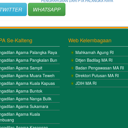
PENGHARGAAN DARI PTA PALANGKA RAYA
TWITTER
WHATSAPP
PA Se-Kalteng
Web Kelembagaan
ngadilan Agama Palangka Raya
Mahkamah Agung RI
ngadilan Agama Pangkalan Bun
Ditjen Badilag MA RI
ngadilan Agama Sampit
Badan Pengawasan MA RI
ngadilan Agama Muara Teweh
Direktori Putusan MA RI
ngadilan Agama Kuala Kapuas
JDIH MA RI
ngadilan Agama Buntok
ngadilan Agama Nanga Bulik
ngadilan Agama Sukamara
ngadilan Agama Kuala
mbuang
ngadilan Agama Kasongan