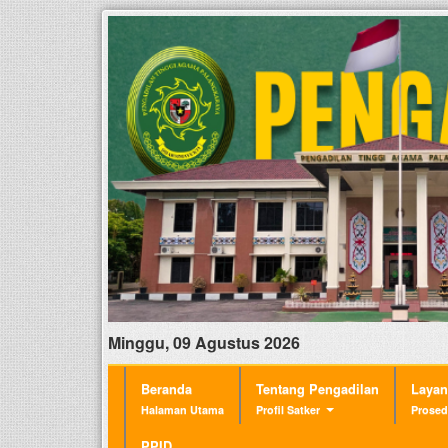
Minggu, 09 Agustus 2026
Beranda
Tentang Pengadilan
Laya
Halaman Utama
Profil Satker
Prosed
PPID