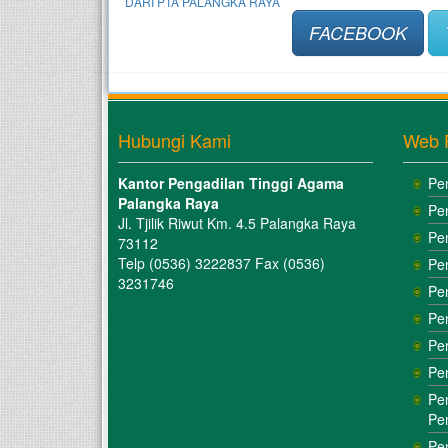
DARI PTA PALANGKA RAYA
FACEBOOK
Hubungi Kami
Web 
Kantor Pengadilan Tinggi Agama
Pe
Palangka Raya
Pe
Jl. Tjilik Riwut Km. 4.5 Palangka Raya
Pe
73112
Telp (0536) 3222837 Fax (0536)
Pe
3231746
Pe
Pe
Pe
Pe
Pe
Pe
Pe