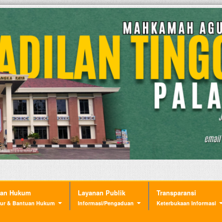
nan Hukum
Layanan Publik
Transparansi
ur & Bantuan Hukum
Informasi/Pengaduan
Keterbukaan Informasi