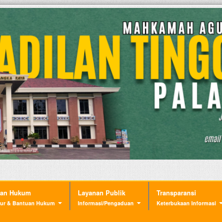
nan Hukum
Layanan Publik
Transparansi
ur & Bantuan Hukum
Informasi/Pengaduan
Keterbukaan Informasi