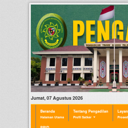
Jumat, 07 Agustus 2026
Beranda
Tentang Pengadilan
Laya
Halaman Utama
Profil Satker
Prosed
PPID