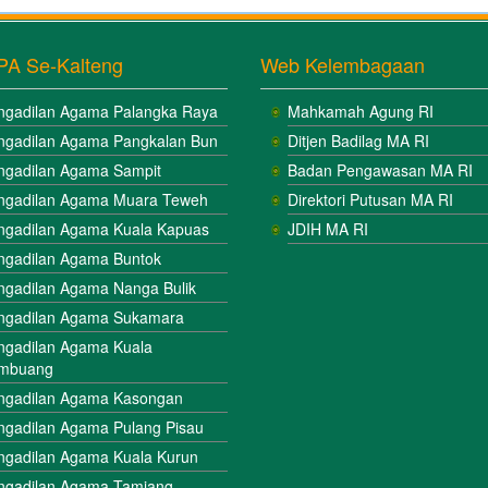
PA Se-Kalteng
Web Kelembagaan
ngadilan Agama Palangka Raya
Mahkamah Agung RI
ngadilan Agama Pangkalan Bun
Ditjen Badilag MA RI
ngadilan Agama Sampit
Badan Pengawasan MA RI
ngadilan Agama Muara Teweh
Direktori Putusan MA RI
ngadilan Agama Kuala Kapuas
JDIH MA RI
ngadilan Agama Buntok
ngadilan Agama Nanga Bulik
ngadilan Agama Sukamara
ngadilan Agama Kuala
mbuang
ngadilan Agama Kasongan
ngadilan Agama Pulang Pisau
ngadilan Agama Kuala Kurun
ngadilan Agama Tamiang