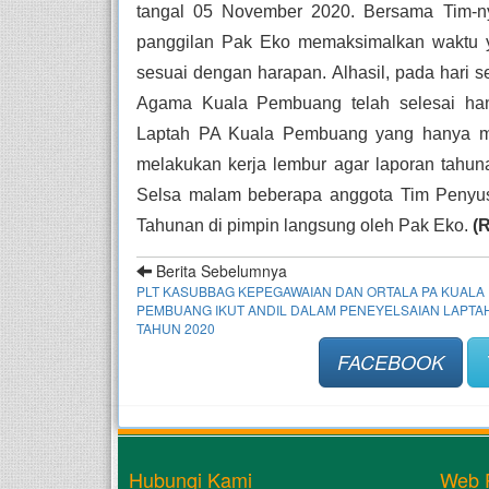
tangal 05 November 2020. Bersama Tim-ny
panggilan Pak Eko memaksimalkan waktu ya
sesuai dengan harapan. Alhasil, pada hari
Agama Kuala Pembuang telah selesai hany
Laptah PA Kuala Pembuang yang hanya men
melakukan kerja lembur agar laporan tahuna
Selsa malam beberapa anggota Tim Penyus
Tahunan di pimpin langsung oleh Pak Eko. 
(
Berita Sebelumnya
PLT KASUBBAG KEPEGAWAIAN DAN ORTALA PA KUALA
PEMBUANG IKUT ANDIL DALAM PENEYELSAIAN LAPTA
TAHUN 2020
FACEBOOK
Hubungi Kami
Web 