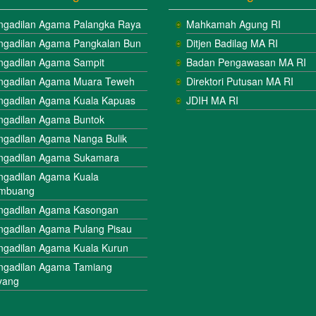
ngadilan Agama Palangka Raya
Mahkamah Agung RI
ngadilan Agama Pangkalan Bun
Ditjen Badilag MA RI
ngadilan Agama Sampit
Badan Pengawasan MA RI
ngadilan Agama Muara Teweh
Direktori Putusan MA RI
ngadilan Agama Kuala Kapuas
JDIH MA RI
ngadilan Agama Buntok
ngadilan Agama Nanga Bulik
ngadilan Agama Sukamara
ngadilan Agama Kuala
mbuang
ngadilan Agama Kasongan
ngadilan Agama Pulang Pisau
ngadilan Agama Kuala Kurun
ngadilan Agama Tamiang
yang