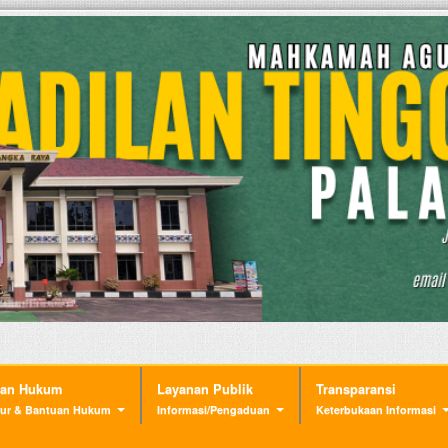
nan Hukum
Layanan Publik
Transparansi
ur & Bantuan Hukum
Informasi/Pengaduan
Keterbukaan Informasi