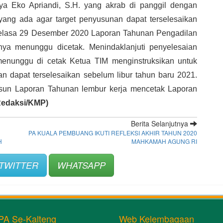
a Eko Apriandi, S.H. yang akrab di panggil dengan 
ng ada agar target penyusunan dapat terselesaikan 
 selasa 29 Desember 2020 Laporan Tahunan Pengadilan 
a menunggu dicetak. Menindaklanjuti penyelesaian 
unggu di cetak Ketua TIM menginstruksikan untuk 
n dapat terselesaikan sebelum libur tahun baru 2021. 
un Laporan Tahunan lembur kerja mencetak Laporan 
Redaksi/KMP)
Berita Selanjutnya
PA KUALA PEMBUANG IKUTI REFLEKSI AKHIR TAHUN 2020
H
MAHKAMAH AGUNG RI
TWITTER
WHATSAPP
PA Se-Kalteng
Web Kelembagaan