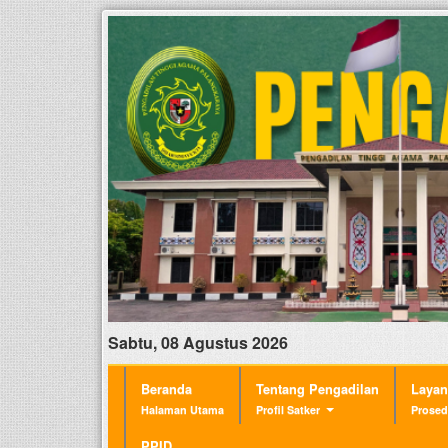
Sabtu, 08 Agustus 2026
Beranda
Tentang Pengadilan
Laya
Halaman Utama
Profil Satker
Prosed
PPID