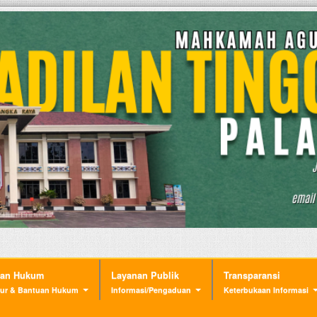
nan Hukum
Layanan Publik
Transparansi
ur & Bantuan Hukum
Informasi/Pengaduan
Keterbukaan Informasi