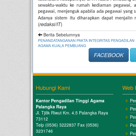
sewaktu-waktu ke rumah kediaman pegawai, ada
pegawai, menjenguk apabila ada pegawai yang sa
Adanya sistem itu diharapkan dapat menjalin 
(
redaksi/IT
)
Berita Sebelumnya
PENANDATANGANAN PAKTA INTEGRITAS PENGADILAN
AGAMA KUALA PEMBUANG
FACEBOOK
Hubungi Kami
Web 
Kantor Pengadilan Tinggi Agama
Pe
Palangka Raya
Pe
Jl. Tjilik Riwut Km. 4.5 Palangka Raya
Pe
73112
Telp (0536) 3222837 Fax (0536)
Pe
3231746
Pe