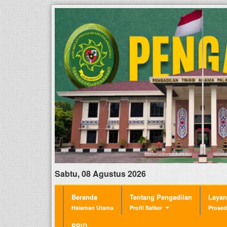
Sabtu, 08 Agustus 2026
Beranda
Tentang Pengadilan
Laya
Halaman Utama
Profil Satker
Prosed
PPID