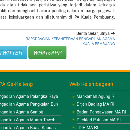
 atau tidak ada peristiwa yang terjadi dalam keluarga 
kit dan menghadiri acara penting dalam keluarga pegawai. 
.
rasa kekeluargaan dan silaturahim di PA Kuala Pembuang
Berita Selanjutnya
RAPAT BAGIAN KEPANITERAAN PENGADILAN AGAMA
KUALA PEMBUANG
TWITTER
WHATSAPP
PA Se-Kalteng
Web Kelembagaan
ngadilan Agama Palangka Raya
Mahkamah Agung RI
ngadilan Agama Pangkalan Bun
Ditjen Badilag MA RI
ngadilan Agama Sampit
Badan Pengawasan MA RI
ngadilan Agama Muara Teweh
Direktori Putusan MA RI
ngadilan Agama Kuala Kapuas
JDIH MA RI