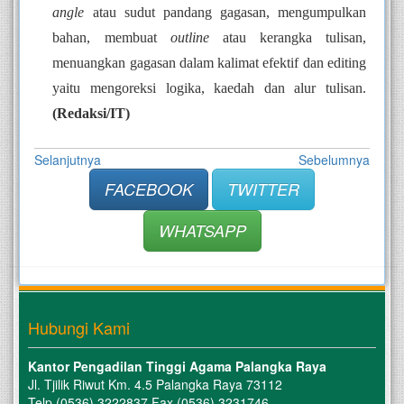
angle
 atau sudut pandang gagasan, mengumpulkan 
bahan, membuat 
outline
 atau kerangka tulisan, 
menuangkan gagasan dalam kalimat efektif dan editing 
yaitu mengoreksi logika, kaedah dan alur tulisan. 
(Redaksi/IT)
Selanjutnya
Sebelumnya
FACEBOOK
TWITTER
WHATSAPP
Hubungi Kami
Kantor Pengadilan Tinggi Agama Palangka Raya
Jl. Tjilik Riwut Km. 4.5 Palangka Raya 73112
Telp (0536) 3222837 Fax (0536) 3231746