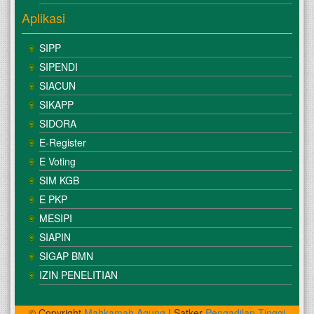
Aplikasi
SIPP
SIPENDI
SIACUN
SIKAPP
SIDORA
E-Register
E Voting
SIM KGB
E PKP
MESIPI
SIAPIN
SIGAP BMN
IZIN PENELITIAN
© Copyright
Mahkamah Agung
| Satker
Pengadilan Tinggi