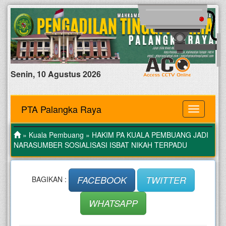
Senin, 10 Agustus 2026
PTA Palangka Raya
MENU
»
Kuala Pembuang
» HAKIM PA KUALA PEMBUANG JADI
NARASUMBER SOSIALISASI ISBAT NIKAH TERPADU
FACEBOOK
TWITTER
BAGIKAN :
WHATSAPP