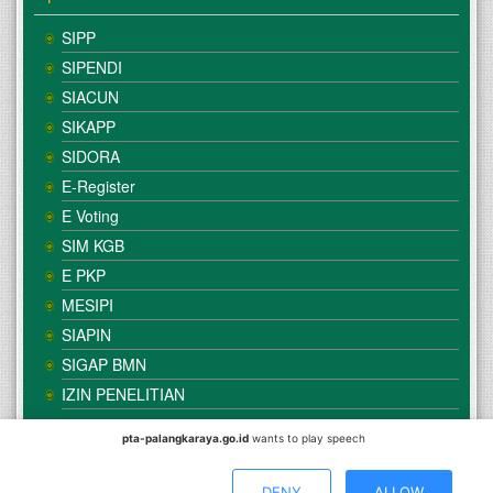
SIPP
SIPENDI
SIACUN
SIKAPP
SIDORA
E-Register
E Voting
SIM KGB
E PKP
MESIPI
SIAPIN
SIGAP BMN
IZIN PENELITIAN
pta-palangkaraya.go.id
wants to play speech
© Copyright
Mahkamah Agung
| Satker
Pengadilan Tinggi
Agama Palangka Raya
DENY
ALLOW