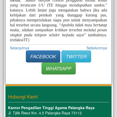
media, 
“
Sudah banyak contoh pengguna media sosial 
yang terancam UU ITE hingga mendapatkan sanksi
,” 
katanya. Lebih lanjut juga mengatakan bahwa jika ada 
kebijakan dari pemkab yang dianggap kurang pas, 
pihaknya mempersilakan siapa pun untuk menyampaikan 
hal tersebut secara langsung.
 “
Apabila tidak mau bertatap 
muka, silakan sampaikan kritikan tersebut melalui pesan 
singkat pada telepon seluler kepada saya
” tambahnya. 
(redaksi/IT)
Selanjutnya
Sebelumnya
FACEBOOK
TWITTER
WHATSAPP
Hubungi Kami
Kantor Pengadilan Tinggi Agama Palangka Raya
Jl. Tjilik Riwut Km. 4.5 Palangka Raya 73112