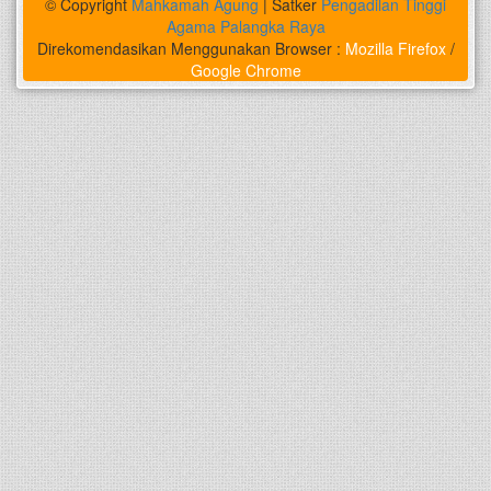
© Copyright
Mahkamah Agung
| Satker
Pengadilan Tinggi
Agama Palangka Raya
Direkomendasikan Menggunakan Browser :
Mozilla Firefox
/
Google Chrome