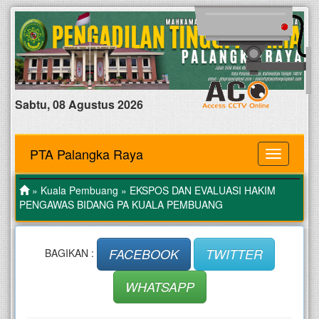
Sabtu, 08 Agustus 2026
PTA Palangka Raya
MENU
»
Kuala Pembuang
» EKSPOS DAN EVALUASI HAKIM
PENGAWAS BIDANG PA KUALA PEMBUANG
FACEBOOK
TWITTER
BAGIKAN :
WHATSAPP