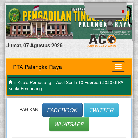
Jumat, 07 Agustus 2026
PTA Palangka Raya
MENU
»
Kuala Pembuang
» Apel Senin 10 Pebruari 2020 di PA
Kuala Pembuang
FACEBOOK
TWITTER
BAGIKAN :
WHATSAPP