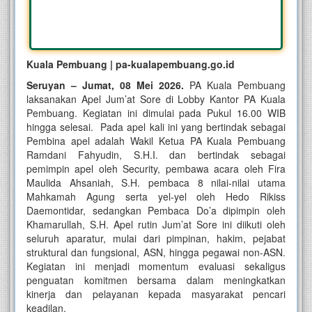
Kuala Pembuang | pa-kualapembuang.go.id
Seruyan – Jumat, 08 Mei 2026.
PA Kuala Pembuang
laksanakan Apel Jum’at Sore di Lobby Kantor PA Kuala
Pembuang. Kegiatan ini dimulai pada Pukul 16.00 WIB
hingga selesai. Pada apel kali ini yang bertindak sebagai
Pembina apel adalah Wakil Ketua PA Kuala Pembuang
Ramdani Fahyudin, S.H.I. dan bertindak sebagai
pemimpin apel oleh Security, pembawa acara oleh Fira
Maulida Ahsaniah, S.H. pembaca 8 nilai-nilai utama
Mahkamah Agung serta yel-yel oleh Hedo Rikiss
Daemontidar, sedangkan Pembaca Do’a dipimpin oleh
Khamarullah, S.H. Apel rutin Jum’at Sore ini diikuti oleh
seluruh aparatur, mulai dari pimpinan, hakim, pejabat
struktural dan fungsional, ASN, hingga pegawai non-ASN.
Kegiatan ini menjadi momentum evaluasi sekaligus
penguatan komitmen bersama dalam meningkatkan
kinerja dan pelayanan kepada masyarakat pencari
keadilan.