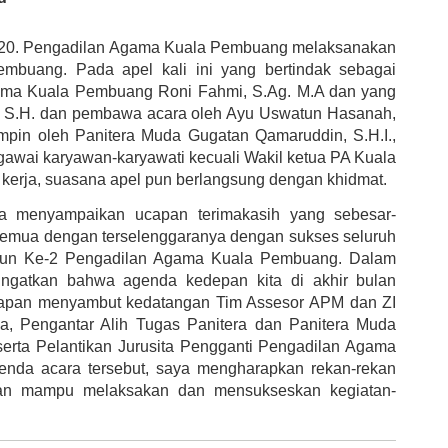
2020. Pengadilan Agama Kuala Pembuang melaksanakan 
mbuang. Pada apel kali ini yang bertindak sebagai 
ama Kuala Pembuang Roni Fahmi, S.Ag. M.A dan yang 
, S.H. dan pembawa acara oleh Ayu Uswatun Hasanah, 
in oleh Panitera Muda Gugatan Qamaruddin, S.H.I., 
Pegawai karyawan-karyawati kecuali Wakil ketua PA Kuala 
erja, suasana apel pun berlangsung dengan khidmat. 
a menyampaikan ucapan terimakasih yang sebesar-
semua dengan terselenggaranya dengan sukses seluruh 
ahun Ke-2 Pengadilan Agama Kuala Pembuang. Dalam 
gatkan bahwa agenda kedepan kita di akhir bulan 
siapan menyambut kedatangan Tim Assesor APM dan ZI 
a, Pengantar Alih Tugas Panitera dan Panitera Muda 
erta Pelantikan Jurusita Pengganti Pengadilan Agama 
nda acara tersebut, saya mengharapkan rekan-rekan 
dan mampu melaksakan dan mensukseskan kegiatan-