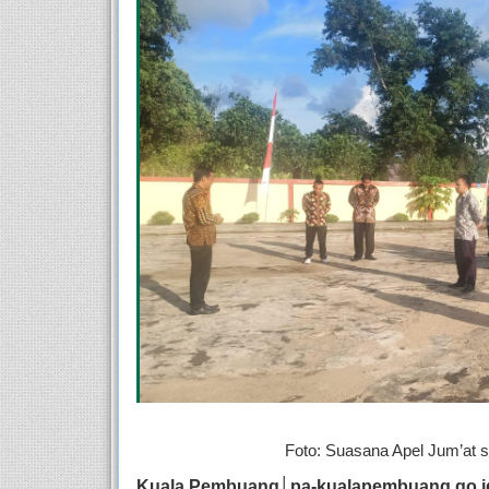
Foto: Suasana Apel Jum’at 
Kuala Pembuang│pa-kualapembuang.go.i