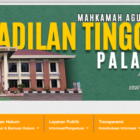
nan Hukum
Layanan Publik
Transparansi
ur & Bantuan Hukum
Informasi/Pengaduan
Keterbukaan Informasi