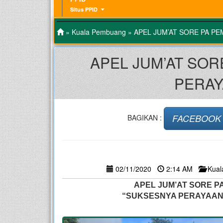
Situs PPID
»
Kuala Pembuang
» APEL JUM’AT SORE PA P
APEL JUM’AT SOR
PERAY
FACEBOOK
BAGIKAN :
02/11/2020
2:14 AM
Kua
APEL JUM’AT SORE P
“SUKSESNYA PERAYAAN 