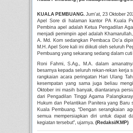
KUALA PEMBUANG.
 Jum’at, 23 Oktober 
Apel Sore di halaman kantor PA Kuala Pe
Pembina apel adalah Ketua Pengadilan Ag
menjadi pemimpin apel adalah Khamarullah
A. Md. Kom sedangkan Pembaca Do’a dipimp
M.H. Apel Sore kali ini diikuti oleh seluruh 
Pembuang yang sekarang sedang dalam cuti k
Roni Fahmi, S.Ag., M.A. dalam amanatny
besarnya kepada seluruh rekan-rekan kerja 
rangkaian acara peringatan Hari Ulang T
kesempatan yang sama juga beliau mengin
Oktober ini masih banyak, diantaranya per
dari Pengadilan Tinggi Agama Palangkaray
Hukum dan Pelantikan Panitera yang Baru s
Kuala Pembuang. “Dengan serangkaian age
semua mempersiapkan diri untuk dapat 
kegiatan tersebut”, ujarnya. 
(Redaksi/KMP)