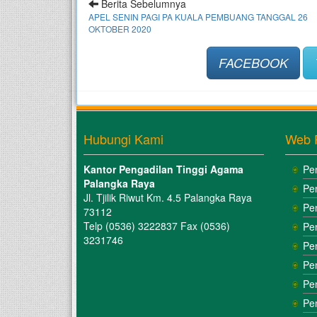
Berita Sebelumnya
APEL SENIN PAGI PA KUALA PEMBUANG TANGGAL 26
OKTOBER 2020
FACEBOOK
Hubungi Kami
Web 
Kantor Pengadilan Tinggi Agama
Pe
Palangka Raya
Pe
Jl. Tjilik Riwut Km. 4.5 Palangka Raya
Pe
73112
Telp (0536) 3222837 Fax (0536)
Pe
3231746
Pe
Pe
Pe
Pe