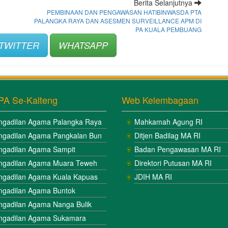
Berita Selanjutnya
PEMBINAAN DAN PENGAWASAN HATIBINWASDA PTA
PALANGKA RAYA DAN ASESMEN SURVEILLANCE APM DI
PA KUALA PEMBUANG
TWITTER
WHATSAPP
PA Se-Kalteng
Web Kelembagaan
ngadilan Agama Palangka Raya
Mahkamah Agung RI
ngadilan Agama Pangkalan Bun
Ditjen Badilag MA RI
ngadilan Agama Sampit
Badan Pengawasan MA RI
ngadilan Agama Muara Teweh
Direktori Putusan MA RI
ngadilan Agama Kuala Kapuas
JDIH MA RI
ngadilan Agama Buntok
ngadilan Agama Nanga Bulik
ngadilan Agama Sukamara