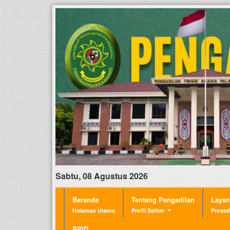
Sabtu, 08 Agustus 2026
Beranda
Tentang Pengadilan
Laya
Halaman Utama
Profil Satker
Prosed
PPID