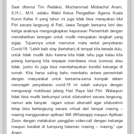
Saat ditemui Tim Redaksi, Muchammad Misbachul Anam,
S.H.I., M.H. selaku Wakil Ketua Pengadilan Agama Kuala
Kurun Kelas II yang tahun ini juga tidak bisa merayakan Idul
Fitri secara langsung di Pati, Jawa Tengah bersama Istri dan
ketiga anaknya mengungkapkan keputusan Pemerintah dengan
memeberikan larangan untuk mudik merupakan langkah yang
sigap. Tujuannya untuk memutus mata rantai penyebaran
Covid-19. “Lebih baik stay (bertahan) di tempat kita berada dulu,
untuk tidak mudik dulu karena kita tidak tahu juga kalau kita
pulang kampung kita terpapar membawa virus (corona) atau
tidak, justru itu juga bisa membahayakan kondisi keluarga di
rumah. Kita harus saling bahu membahu antara pemerintah
dengan masyarakat untuk bersama-sama kompak dalam
mencegah penyebaran covid-19 ini salah satunya dengan
mengurangi mobilisasi jelang Hari Raya Idul Fitri. Walaupun
tidak bisa mudik berkumpul untuk silaturahmi secara langsung,
namun ada banyak ragam solusi alternatif agar silaturahmi
tetap bisa berlangsung secara virtual dari tempat masing –
masing menggunakan aplikasi WA (Whatsapp) maupun Aplikasi
Zoom dengan melakukan panggilan video-call dengan keluarga
maupun kerabat di kampung halaman masing – masing,” ujar
Anam.