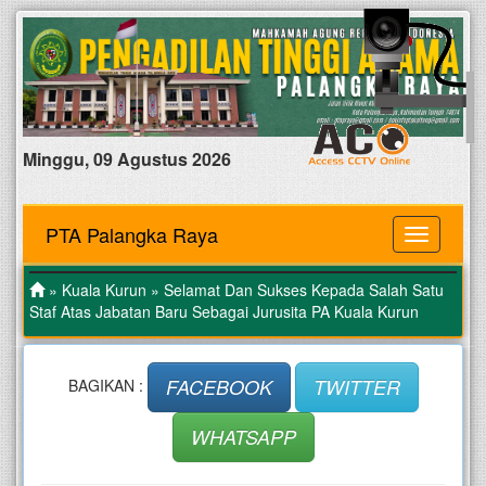
Minggu, 09 Agustus 2026
PTA Palangka Raya
MENU
»
Kuala Kurun
» Selamat Dan Sukses Kepada Salah Satu
Staf Atas Jabatan Baru Sebagai Jurusita PA Kuala Kurun
FACEBOOK
TWITTER
BAGIKAN :
WHATSAPP