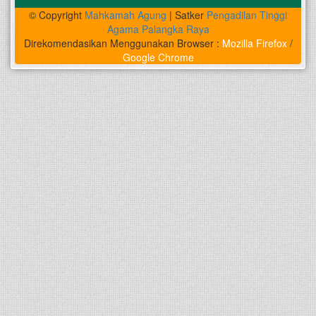
© Copyright
Mahkamah Agung
| Satker
Pengadilan Tinggi
Agama Palangka Raya
Direkomendasikan Menggunakan Browser :
Mozilla Firefox
/
Google Chrome