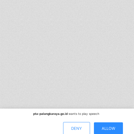
pta-palangkaraya.go.id
wants to play speech
DENY
ALLOW