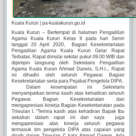
Kuala Kurun | pa-kualakurun.go.id
Kuala Kurun –
Bertempat di halaman Pengadilan 
Agama Kuala Kurun Kelas II pada hari Senin 
tanggal 20 April 2020,  Bagian Kesekretariatan 
Pengadilan Agama Kuala Kurun Gelar Rapat 
Terbatas. Rapat dimulai sekitar pukul 09.00 WIB dan 
dipimpin langsung oleh Sekretaris Pengadilan 
Agama Kuala Kurun Ahmad Darwis, S.H.I.,. Rapat 
ini dihadiri oleh seluruh Pegawai Bagian 
Kesekretariatan serta para Pejabat Pengelola DIPA.
Dalam kesempatan ini Sekretaris 
menyampaikan terima kasih atas kehadiran seluruh 
Pegawai Bagian Kesekretariatan dan 
mengapresiasi kinerja Bagian Kesekretariatan pada 
Triwulan I. “Terima kasih atas kehadiran Bapak Ibu 
sekalian dalam rapat ini dan saya  juga 
mengapresiasi atas kinerja seluruh pegawai 
termasuk tim pengelola DIPA atas capaian yang 
diraih dalam Triwulan I” kata Ahmad Darwis. Ada 