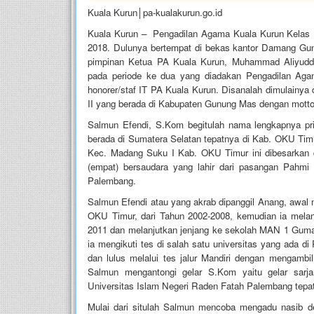
Kuala Kurun│pa-kualakurun.go.id
Kuala Kurun – Pengadilan Agama Kuala Kurun Kelas I
2018. Dulunya bertempat di bekas kantor Damang Gu
pimpinan Ketua PA Kuala Kurun, Muhammad Aliyudd
pada periode ke dua yang diadakan Pengadilan Agama
honorer/staf IT PA Kuala Kurun. Disanalah dimulainy
II yang berada di Kabupaten Gunung Mas dengan mott
Salmun Efendi, S.Kom begitulah nama lengkapnya pria
berada di Sumatera Selatan tepatnya di Kab. OKU Timu
Kec. Madang Suku I Kab. OKU Timur ini dibesarkan 
(empat) bersaudara yang lahir dari pasangan Pahmi
Palembang.
Salmun Efendi atau yang akrab dipanggil Anang, awal
OKU Timur, dari Tahun 2002-2008, kemudian ia melan
2011 dan melanjutkan jenjang ke sekolah MAN 1 Guma
ia mengikuti tes di salah satu universitas yang ada 
dan lulus melalui tes jalur Mandiri dengan mengamb
Salmun mengantongi gelar S.Kom yaitu gelar sarja
Universitas Islam Negeri Raden Fatah Palembang tepa
Mulai dari situlah Salmun mencoba mengadu nasib d