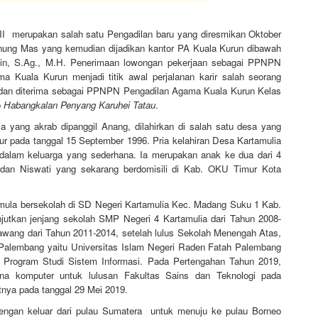
I merupakan salah satu Pengadilan baru yang diresmikan Oktober
nung Mas yang kemudian dijadikan kantor PA Kuala Kurun dibawah
in, S.Ag., M.H. Penerimaan lowongan pekerjaan sebagai PPNPN
 Kuala Kurun menjadi titik awal perjalanan karir salah seorang
a dan diterima sebagai PPNPN Pengadilan Agama Kuala Kurun Kelas
o
Habangkalan Penyang Karuhei Tatau
.
 yang akrab dipanggil Anang, dilahirkan di salah satu desa yang
r pada tanggal 15 September 1996. Pria kelahiran Desa Kartamulia
dalam keluarga yang sederhana. Ia merupakan anak ke dua dari 4
 dan Niswati yang sekarang berdomisili di Kab. OKU Timur Kota
 mula bersekolah di SD Negeri Kartamulia Kec. Madang Suku 1 Kab.
jutkan jenjang sekolah SMP Negeri 4 Kartamulia dari Tahun 2008-
wang dari Tahun 2011-2014, setelah lulus Sekolah Menengah Atas,
di Palembang yaitu Universitas Islam Negeri Raden Fatah Palembang
il Program Studi Sistem Informasi. Pada Pertengahan Tahun 2019,
na komputer untuk lulusan Fakultas Sains dan Teknologi pada
tnya pada tanggal 29 Mei 2019.
engan keluar dari pulau Sumatera untuk menuju ke pulau Borneo