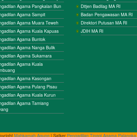
ngadilan Agama Pangkalan Bun
Ditjen Badilag MA RI
ngadilan Agama Sampit
Badan Pengawasan MA RI
ngadilan Agama Muara Teweh
Direktori Putusan MA RI
ngadilan Agama Kuala Kapuas
JDIH MA RI
ngadilan Agama Buntok
ngadilan Agama Nanga Bulik
ngadilan Agama Sukamara
ngadilan Agama Kuala
mbuang
ngadilan Agama Kasongan
ngadilan Agama Pulang Pisau
ngadilan Agama Kuala Kurun
ngadilan Agama Tamiang
yang
pyright
Mahkamah Agung
| Satker
Pengadilan Tinggi Agama Palangka