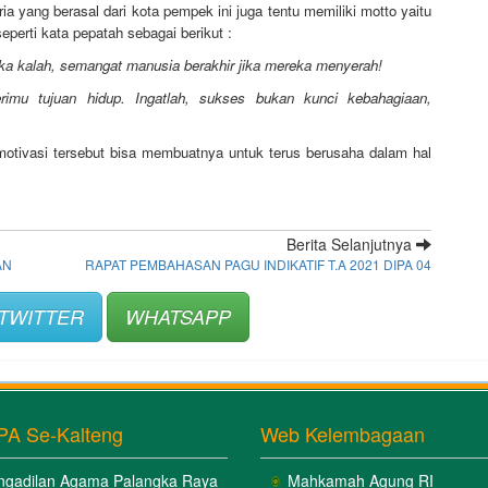
a yang berasal dari kota pempek ini juga tentu memiliki motto yaitu
eperti kata pepatah sebagai berikut :
ka kalah, semangat manusia berakhir jika mereka menyerah!
mu tujuan hidup. Ingatlah, sukses bukan kunci kebahagiaan,
motivasi tersebut bisa membuatnya untuk terus berusaha dalam hal
Berita Selanjutnya
AN
RAPAT PEMBAHASAN PAGU INDIKATIF T.A 2021 DIPA 04
TWITTER
WHATSAPP
PA Se-Kalteng
Web Kelembagaan
ngadilan Agama Palangka Raya
Mahkamah Agung RI