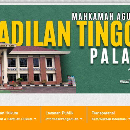
nan Hukum
Layanan Publik
Transparansi
ur & Bantuan Hukum
Informasi/Pengaduan
Keterbukaan Informasi