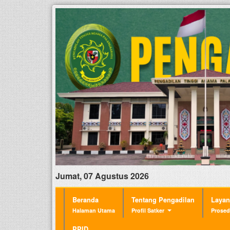
Jumat, 07 Agustus 2026
Beranda
Tentang Pengadilan
Laya
Halaman Utama
Profil Satker
Prosed
PPID