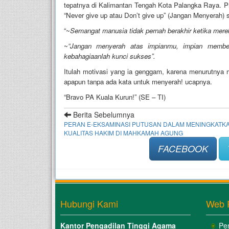
tepatnya di Kalimantan Tengah Kota Palangka Raya. Pri
“Never give up atau Don’t give up” (Jangan Menyerah) s
“~
Semangat manusia tidak pernah berakhir ketika mere
~
“Jangan menyerah atas impianmu, impian memberi
kebahagiaanlah kunci sukses”.
Itulah motivasi yang ia genggam, karena menurutnya 
apapun tanpa ada kata untuk menyerah! ucapnya.
“Bravo PA Kuala Kurun!” (SE – TI)
Berita Sebelumnya
PERAN E-EKSAMINASI PUTUSAN DALAM MENINGKATK
KUALITAS HAKIM DI MAHKAMAH AGUNG
FACEBOOK
Hubungi Kami
Web 
Kantor Pengadilan Tinggi Agama
Pe